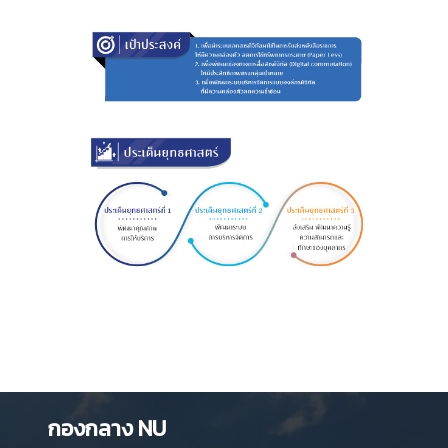
กองกลาง NU