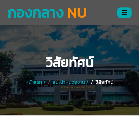
กองกลาง
NU
วิสัยทัศน์
หน้าแรก /
แนะนำหนวยงาน /
วิสัยทัศน์