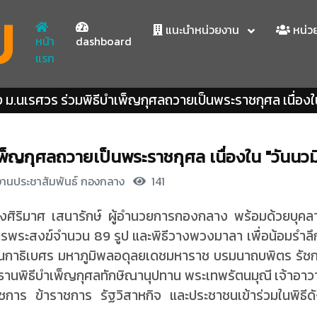
U
แนะนำหน่วยงาน
หน่ว
หน้า
dashboard
แรก
ม.นเรศวร ร่วมพิธีบำเพ็ญกุศลถวายเป็นพระราชกุศล เนื่อง
พ็ญกุศลถวายเป็นพระราชกุศล เนื่องใน "วันนว
งานประชาสัมพันธ์ กองกลาง
141
นางศิริมาศ เสนารักษ์ ผู้อำนวยการกองกลาง พร้อมด้วยบุคลา
รพระสงฆ์จำนวน 89 รูป และพิธีวางพวงมาลา เพื่อน้อมรำลึ
ธิเบศร มหาภูมิพลอดุลยเดชมหาราช บรมนาถบพิตร รัชกาล
ะธานพิธีบำเพ็ญกุศลทักษิณานุปทาน พระเทพรัตนมุณี เจ้าอาว
วนราชการ ข้าราชการ รัฐวิสาหกิจ และประชาชนเข้าร่วมในพิ