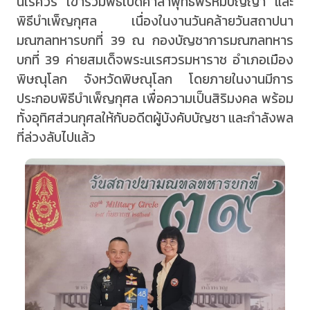
นเรศวร เข้าร่วมพิธีเปิดศาลาพุทธพรหมปัญญา และ
พิธีบำเพ็ญกุศล เนื่องในงานวันคล้ายวันสถาปนา
มณฑลทหารบกที่ 39 ณ กองบัญชาการมณฑลทหาร
บกที่ 39 ค่ายสมเด็จพระนเรศวรมหาราช อำเภอเมือง
พิษณุโลก จังหวัดพิษณุโลก โดยภายในงานมีการ
ประกอบพิธีบำเพ็ญกุศล เพื่อความเป็นสิริมงคล พร้อม
ทั้งอุทิศส่วนกุศลให้กับอดีตผู้บังคับบัญชา และกำลังพล
ที่ล่วงลับไปแล้ว