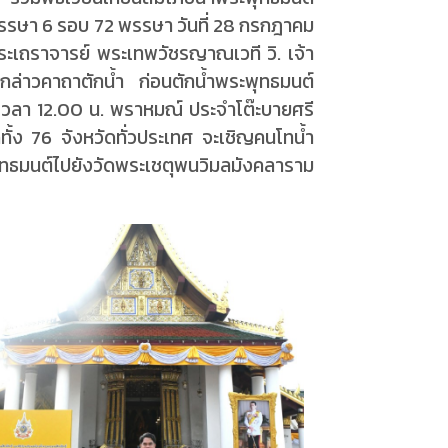
มพรรษา 6 รอบ 72 พรรษา วันที่ 28 กรกฎาคม
ระเถราจารย์ พระเทพวัชรญาณเวที วิ. เจ้า
กล่าวคาถาตักน้ำ ก่อนตักน้ำพระพุทธมนต์
์เวลา 12.00 น. พราหมณ์ ประจำโต๊ะบายศรี
ดทั้ง 76 จังหวัดทั่วประเทศ จะเชิญคนโทน้ำ
ุทธมนต์ไปยังวัดพระเชตุพนวิมลมังคลาราม