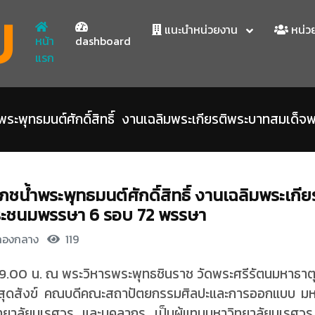
U
แนะนำหน่วยงาน
หน่ว
หน้า
dashboard
แรก
พระพุทธมนต์ศักดิ์สิทธิ์ งานเฉลิมพระเกียรติพระบาทสมเด็จพ
ภชน้ำพระพุทธมนต์ศักดิ์สิทธิ์ งานเฉลิมพระเกีย
ระชนมพรรษา 6 รอบ 72 พรรษา
กองกลาง
119
09.00 น. ณ พระวิหารพระพุทธชินราช วัดพระศรีรัตนมหาธา
ช สุดสังข์ คณบดีคณะสถาปัตยกรรมศิลปะและการออกแบบ มห
ยาลัยนเรศวร และบุคลากร เป็นผู้แทนมหาวิทยาลัยนเรศวร ร