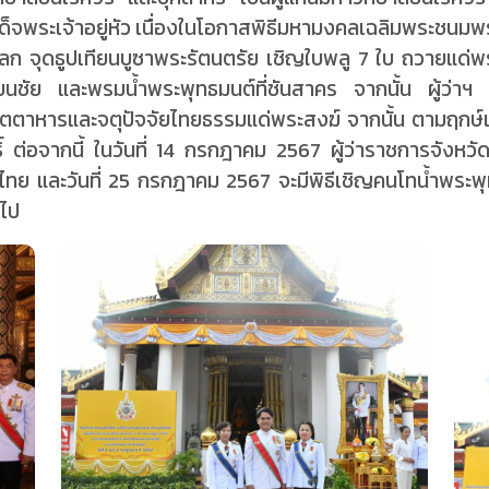
มเด็จพระเจ้าอยู่หัว เนื่องในโอกาสพิธีมหามงคลเฉลิมพระชน
ุโลก จุดธูปเทียนบูซาพระรัตนตรัย เชิญใบพลู 7 ใบ ถวายแด่พ
นชัย และพรมน้ำพระพุทธมนต์ที่ชันสาคร จากนั้น ผู้ว่าฯ 
ยภัตตาหารและจตุปัจจัยไทยธรรมแด่พระสงฆ์ จากนั้น ตามฤกษ
ิ์ ต่อจากนี้ ในวันที่ 14 กรกฎาคม 2567 ผู้ว่าราชการจังหวั
ไทย และวันที่ 25 กรกฎาคม 2567 จะมีพิธีเชิญคนโทน้ำพระพ
อไป